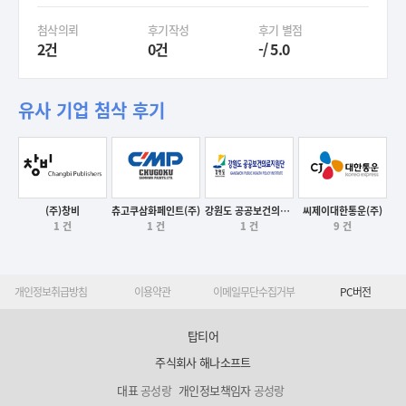
첨삭의뢰
후기작성
후기 별점
2건
0건
-/ 5.0
유사 기업 첨삭 후기
(주)창비
강원도 공공보건의료지원단
츄고쿠삼화페인트(주)
씨제이대한통운(주)
후기보기
후기보기
1 건
1 건
1 건
9 건
후기보기
후기보기
개인정보취급방침
이용약관
이메일무단수집거부
PC버전
탑티어
주식회사 해나소프트
대표
공성랑
개인정보책임자
공성랑