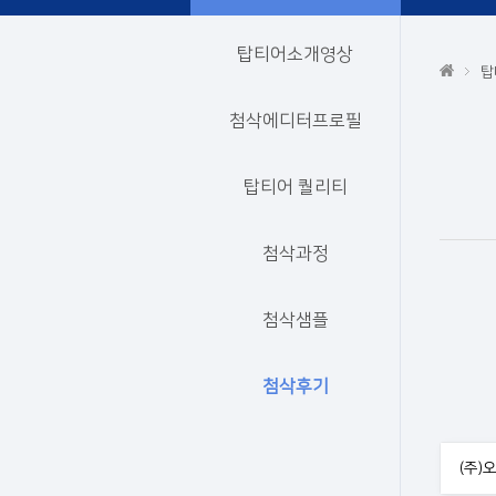
탑티어소개영상
탑
첨삭에디터프로필
탑티어 퀄리티
첨삭과정
첨삭샘플
첨삭후기