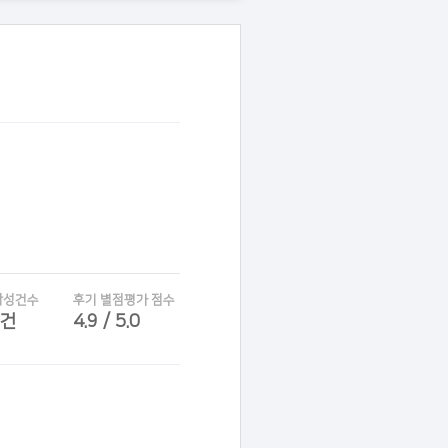
작성건수
후기 별점평가 점수
6건
4.9 / 5.0