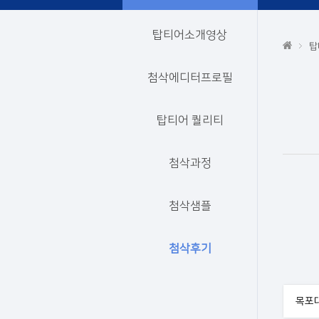
탑티어소개영상
탑
첨삭에디터프로필
탑티어 퀄리티
첨삭과정
첨삭샘플
첨삭후기