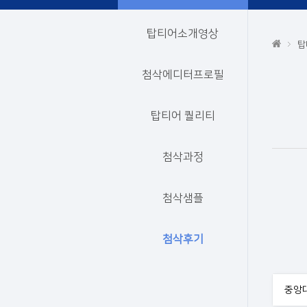
탑티어소개영상
탑
첨삭에디터프로필
탑티어 퀄리티
첨삭과정
첨삭샘플
첨삭후기