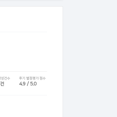
작성건수
후기 별점평가 점수
6건
4.9 / 5.0