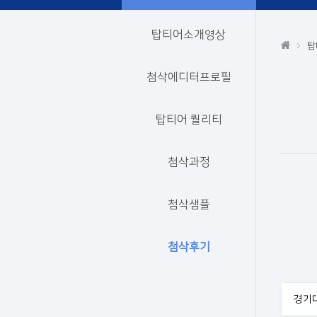
탑티어소개영상
탑
첨삭에디터프로필
탑티어 퀄리티
첨삭과정
첨삭샘플
첨삭후기