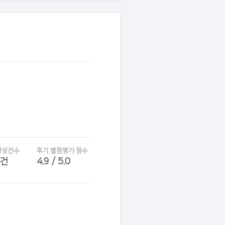
작성건수
후기 별점평가 점수
6건
4.9 / 5.0