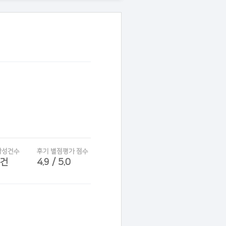
작성건수
후기 별점평가 점수
6건
4.9 / 5.0