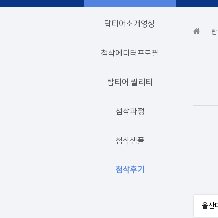
탑티어소개영상
탑
첨삭에디터프로필
탑티어 퀄리티
첨삭과정
첨삭샘플
첨삭후기