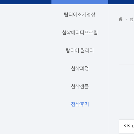
탑티어소개영상
탑
첨삭에디터프로필
탑티어 퀄리티
첨삭과정
첨삭샘플
첨삭후기