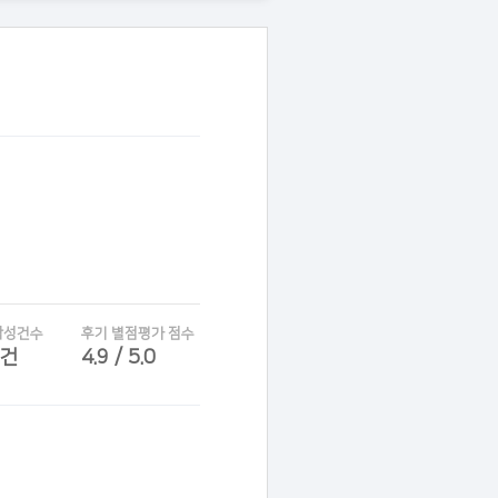
작성건수
후기 별점평가 점수
6건
4.9 / 5.0