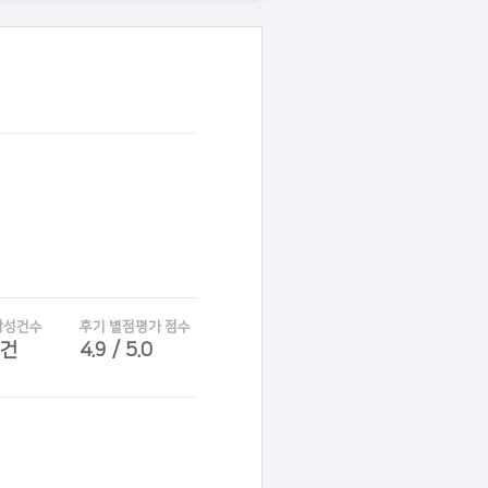
작성건수
후기 별점평가 점수
6건
4.9 / 5.0