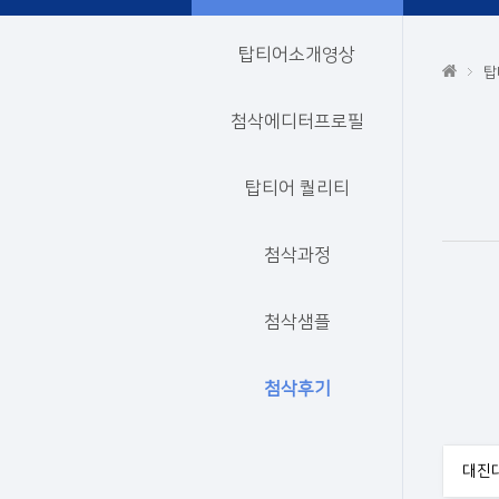
탑티어소개영상
탑
첨삭에디터프로필
탑티어 퀄리티
첨삭과정
첨삭샘플
첨삭후기