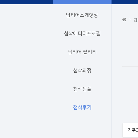
탑티어소개영상
탑
첨삭에디터프로필
탑티어 퀄리티
첨삭과정
첨삭샘플
첨삭후기