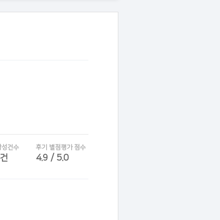
작성건수
후기 별점평가 점수
6건
4.9 / 5.0