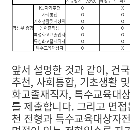
서류평가 ［정성］
학생부（교과）
KU
자기추천
O
X
사회통합
O
O
기초생활및차상위
O
O
학생부 종합
농어촌학생
O
O
특성화고교졸업자
O
O
특성화고졸재직자
O
O
특수교육대상자
O
X
앞서 설명한 것과 같이, 건
추천, 사회통합, 기초생활 및
화고졸재직자, 특수교육대상
를 제출합니다. 그리고 면접
천 전형과 특수교육대상자전