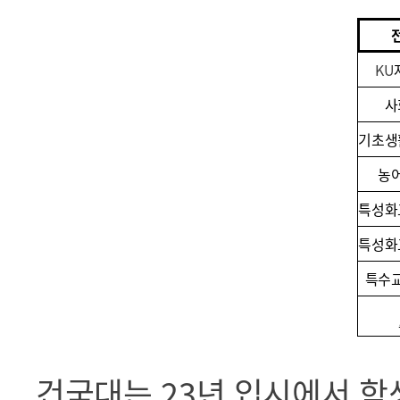
KU
사
기초생
농
특성화
특성화
특수
건국대는 23년 입시에서 학