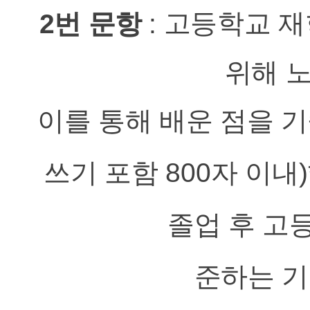
2번 문항
:
고등학교 재
위해 
이를 통해 배운 점을 
쓰기 포함
800
자 이내
)
졸업 후 고
준하는 기