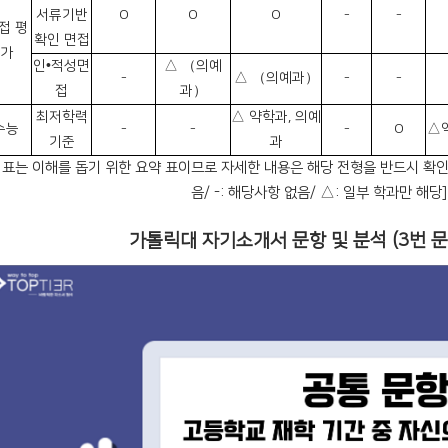
서류기반
O
O
O
-
-
접 평
확인 면접
가
인•적성면
△ （의예
-
△ （의예과）
-
-
접
과）
최저학력
△ 약학과, 의예
수능
-
-
-
O
△
기준
과
 표는 이해를 돕기 위한 요약 표이므로 자세한 내용은 해당 전형을 반드시 확인
음/ -: 해당사항 없음/ △: 일부 학과만 해당]
가톨릭대 자기소개서 문항 및 분석 (3번 문