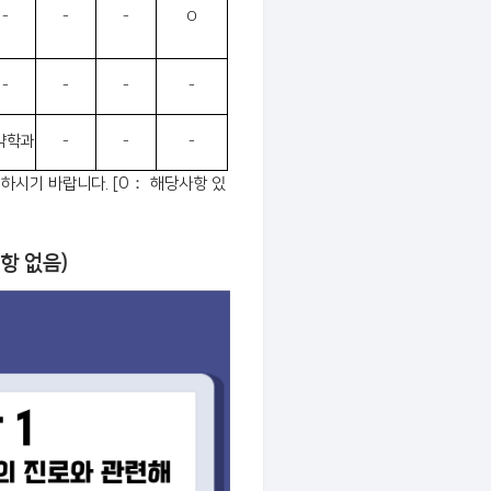
-
-
-
O
-
-
-
-
약학과
-
-
-
하시기 바랍니다. [O： 해당사항 있
항 없음)