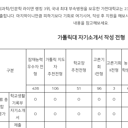
회과학/인문학 라이덴 랭킹 3위, 국내 최대 부속병원을 보유한 가천대학교는 
출합니다. 마지막이니만큼 피하기보다 기회로 여기시어, 작성 후 지원을 해보
내용을 참고해보세요.
가톨릭대 자기소개서 작성 전형
잠재능력
가톨릭 지도
고른기
학교장
고른기회
농
우수자 전
자
회
추천전형
II전형
학
구분
형
추천전형
I전형
438
106
51
96
3
학교생활
O
O
O
O
O
류 종
기록부
합
자기소개
평가
O
O
O
O
O
서
제출