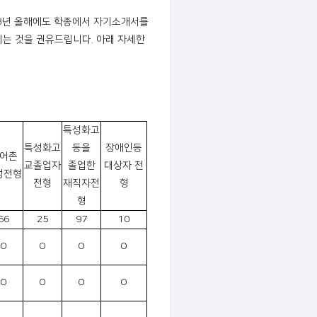
23년 올해에도 학종에서 자기소개서를
시는 것을 권유드립니다. 아래 자세한
특성화고
특성화고
등을
장애인등
어촌
교졸업자
졸업한
대상자 전
생전형
전형
재직자전
형
형
66
25
97
10
O
O
O
O
O
O
O
O