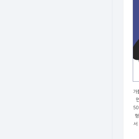
가
5
형
서