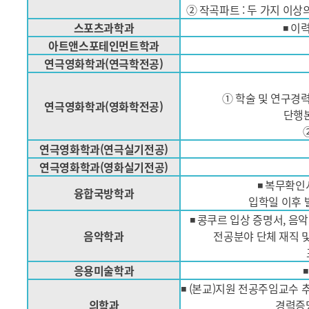
② 작곡파트 : 두 가지 이상
스포츠과학과
◾ 이
아트앤스포테인먼트학과
연극영화학과(연극학전공)
① 학술 및 연구경력 
연극영화학과(영화학전공)
단행본
연극영화학과(연극실기전공)
연극영화학과(영화실기전공)
◾ 복무확인
융합국방학과
입학일 이후 
◾ 콩쿠르 입상 증명서, 음악
음악학과
전공분야 단체 재직 
응용미술학과
◾ (본교)지원 전공주임교수 
의학과
경력증명