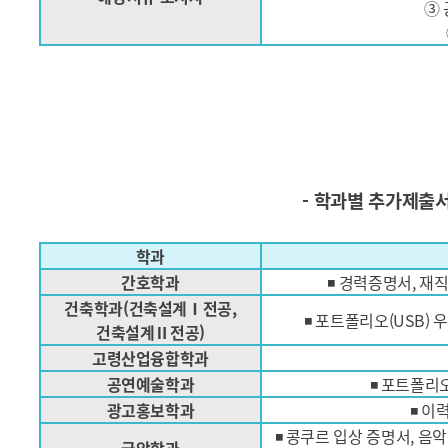
③
- 학과별 추가제출서
학과
간호학과
◾ 경력증명서, 재
건축학과(건축설계Ⅰ전공,
◾ 포트폴리오(USB) 
건축설계Ⅱ전공)
고령산업융합학과
공연예술학과
◾ 포트폴리
광고홍보학과
◾ 이
◾ 콩쿠르 입상 증명서, 음악