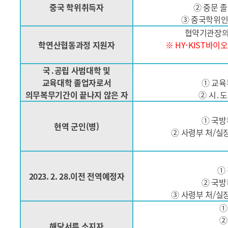
중국 학위취득자
② 중문 
③ 중국학위인
협약기관장의 
학연산협동과정 지원자
※ HY-KIST바이
국․공립 사범대학 및
교육대학 졸업자로서
① 교육
의무복무기간이 끝나지 않은 자
② 시․
① 국방
현역 군인(병)
② 사령부 처/실
①
2023. 2. 28.이전 전역예정자
② 국방
③ 사령부 처/실
①
②
해당서류 소지자