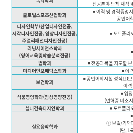
국악학과
전공분야 단체 재직 
◾ 이력 및 경력증명
글로벌스포츠산업학과
공인어학
디자인학부(산업디자인전공,
시각디자인전공, 영상디자인전공,
◾ 포트폴리
주얼리패션디자인전공)
러닝사이언스학과
(영어교육및학습분석전공)
법학과
◾ 전공과목을 지도할 
미디어인포매틱스학과
◾ 이
◾ 공인어학시험 성적표(모집
보건학과
이력
◾ 영
식품영양학과(임상영양전공)
(면허증 미소
실내건축디자인학과
◾ 포트폴리
① 보컬/기악파
실용음악학과
(단, 