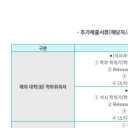
- 추가제출서류(해당자/
구분
◾ [석사
① 학부 학위기(학
② Release
③
④ (소지하
해외 대학(원) 학위취득자
① 석사 학위기(학
② Release
③
④ (소지하
①