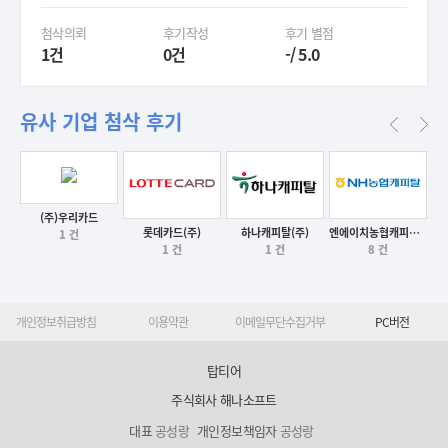
첨삭의뢰
후기작성
후기 별점
1건
0건
-/ 5.0
유사 기업 첨삭 후기
(주)우리카드
후기보기
롯데카드(주)
하나캐피탈(주)
엔에이치농협캐피탈(주)
1 건
1 건
1 건
8 건
후기보기
후기보기
후기보기
개인정보취급방침
이용약관
이메일무단수집거부
PC버전
탑티어
주식회사 해나소프트
대표
공성랑
개인정보책임자
공성랑