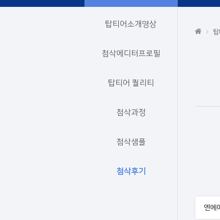
탑티어소개영상
탑
첨삭에디터프로필
탑티어 퀄리티
첨삭과정
첨삭샘플
첨삭후기