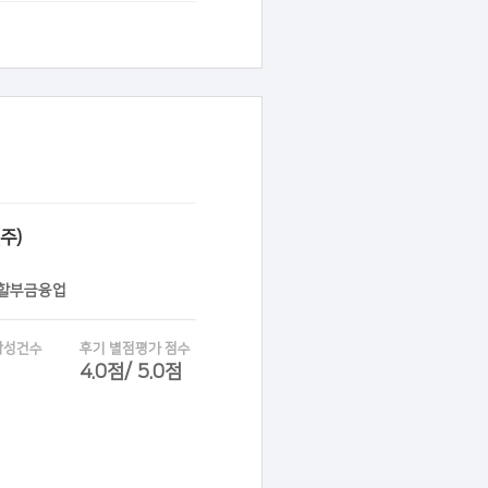
주)
 할부금융업
작성건수
후기 별점평가 점수
4.0점/ 5.0점