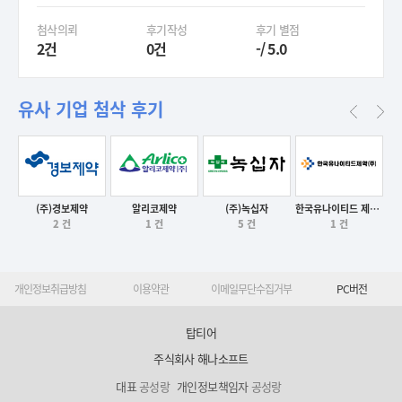
첨삭의뢰
후기작성
후기 별점
2건
0건
-/ 5.0
유사 기업 첨삭 후기
(주)경보제약
알리코제약
한국유나이티드 제약(주)
(주)녹십자
후기보기
후기보기
후기보기
2 건
1 건
1 건
5 건
후기보기
개인정보취급방침
이용약관
이메일무단수집거부
PC버전
탑티어
주식회사 해나소프트
대표
공성랑
개인정보책임자
공성랑