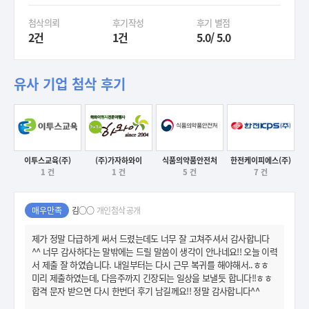
첨삭의뢰
후기작성
후기 별점
2건
1건
5.0/ 5.0
유사 기업 첨삭 후기
식품의약품안전처
이투스교육(주)
(주)가자하와이
한전케이피에스(주)
후기보기
5 건
1 건
1 건
7 건
후기보기
후기보기
후기보기
매우만족
김○○
개인첨삭 공개
제가 정말 다급하게 써서 드렸는데도 너무 잘 고쳐주셔서 감사합니다
^^ 너무 감사하다는 말밖에는 드릴 말씀이 생각이 안나네요!! 오늘 이력
서 제출 잘 하였습니다. 내일부터는 다시 근무 복귀를 해야해서..ㅎㅎ
미리 제출하였는데, 다음주까지 긴장되는 일상을 보낼듯 합니다!!ㅎㅎ
합격 문자 받으면 다시 한번더 후기 남길께요!! 정말 감사합니다^^