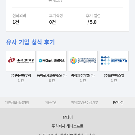
품 제조업
첨삭의뢰
후기작성
후기 별점
1건
0건
-/ 5.0
유사 기업 첨삭 후기
(주)덕신하우징
동아쏘시오홀딩스(주)
람정제주개발(주)
(주)화인베스틸
1 건
6 건
1 건
1 건
후기보기
후기보기
후기보기
후기보기
개인정보취급방침
이용약관
이메일무단수집거부
PC버전
탑티어
주식회사 해나소프트