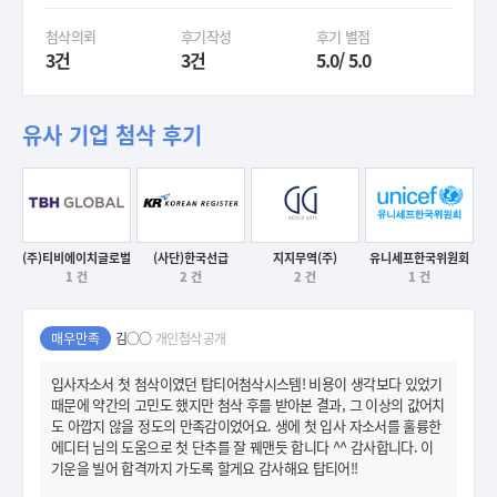
첨삭의뢰
후기작성
후기 별점
3건
3건
5.0/ 5.0
유사 기업 첨삭 후기
(주)티비에이치글로벌
(사단)한국선급
지지무역(주)
유니세프한국위원회
1 건
2 건
2 건
1 건
후기보기
후기보기
후기보기
후기보기
매우만족
김○○
개인첨삭 공개
입사자소서 첫 첨삭이였던 탑티어첨삭시스템! 비용이 생각보다 있었기
때문에 약간의 고민도 했지만 첨삭 후를 받아본 결과, 그 이상의 값어치
도 아깝지 않을 정도의 만족감이었어요. 생에 첫 입사 자소서를 훌륭한
에디터 님의 도움으로 첫 단추를 잘 꿰맨듯 합니다 ^^ 감사합니다. 이
기운을 빌어 합격까지 가도록 할게요 감사해요 탑티어!!