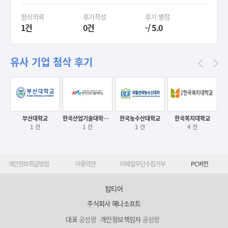
첨삭의뢰
후기작성
후기 별점
1건
0건
-/ 5.0
유사 기업 첨삭 후기
부산대학교
한국산업기술대학교 산학협력단
한국농수산대학교
한국복지대학교
후기보기
후기보기
후기보기
후기보기
1 건
1 건
1 건
4 건
개인정보취급방침
이용약관
이메일무단수집거부
PC버전
탑티어
주식회사 해나소프트
대표
공성랑
개인정보책임자
공성랑