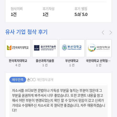
첨삭의뢰
후기작성
후기 별점
1건
1건
5.0/ 5.0
유사 기업 첨삭 후기
한국복지대학교
울산과학기술원
부산대학교
국민대학교 산학협력단
후기보기
후기보기
후기보기
4 건
1 건
1 건
1 건
후기보기
매우만족
손○○
개인첨삭 공개
자소서를 쓰다보면 문법이나 가독성 부분을 놓치는 부분이 많은데 그
부분을 꼼꼼하게 봐주셔서 너무 좋았습니다. 또한 코멘트 내용을 참고
해서 어떤 부분이 변경되었는지 확인 할 수 있어서 믿음이 갔고 신뢰가
가네요 수정해주신 자소서로 꼭 잘되면 좋겠습니댜, 자주 애용하겠습니
다!!