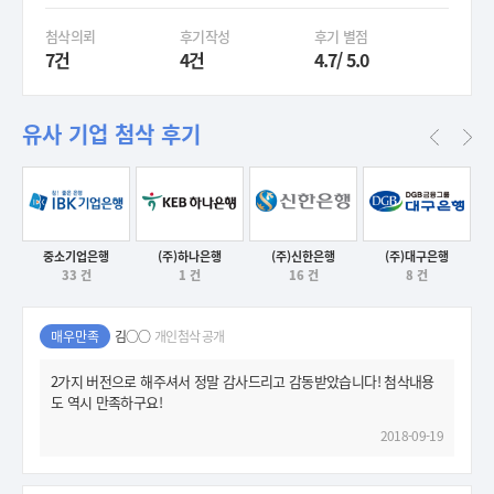
첨삭의뢰
후기작성
후기 별점
7건
4건
4.7/ 5.0
유사 기업 첨삭 후기
중소기업은행
(주)하나은행
(주)신한은행
(주)대구은행
33 건
1 건
16 건
8 건
후기보기
후기보기
후기보기
후기보기
매우만족
김○○
개인첨삭 공개
2가지 버전으로 해주셔서 정말 감사드리고 감동받았습니다! 첨삭내용
도 역시 만족하구요!
2018-09-19