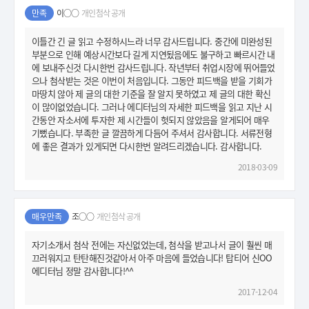
만족
이○○
개인첨삭 공개
이틀간 긴 글 읽고 수정하시느라 너무 감사드립니다. 중간에 미완성된
부분으로 인해 예상시간보다 길게 지연됬음에도 불구하고 빠르시간 내
에 보내주신것 다시한번 감사드립니다. 작년부터 취업시장에 뛰어들었
으나 첨삭받는 것은 이번이 처음입니다. 그동안 피드백을 받을 기회가
마땅치 않아 제 글의 대한 기준을 잘 알지 못하였고 제 글의 대한 확신
이 많이없었습니다. 그러나 에디터님의 자세한 피드백을 읽고 지난 시
간동안 자소서에 투자한 제 시간들이 헛되지 않았음을 알게되어 매우
기뻤습니다. 부족한 글 깔끔하게 다듬어 주셔서 감사합니다. 서류전형
에 좋은 결과가 있게되면 다시한번 알려드리겠습니다. 감사합니다.
2018-03-09
매우만족
조○○
개인첨삭 공개
자기소개서 첨삭 전에는 자신없었는데, 첨삭을 받고나서 글이 훨씬 매
끄러워지고 탄탄해진것같아서 아주 마음에 들었습니다! 탑티어 신OO
에디터님 정말 감사합니다!^^
2017-12-04