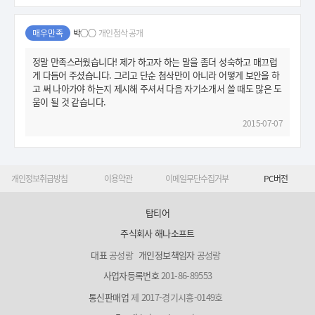
매우만족
박○○
개인첨삭 공개
정말 만족스러웠습니다! 제가 하고자 하는 말을 좀더 성숙하고 매끄럽
게 다듬어 주셨습니다. 그리고 단순 첨삭만이 아니라 어떻게 보안을 하
고 써 나아가야 하는지 제시해 주셔서 다음 자기소개서 쓸 때도 많은 도
움이 될 것 같습니다.
2015-07-07
개인정보취급방침
이용약관
이메일무단수집거부
PC버전
탑티어
주식회사 해나소프트
대표
공성랑
개인정보책임자
공성랑
사업자등록번호
201-86-89553
통신판매업
제 2017-경기시흥-0149호