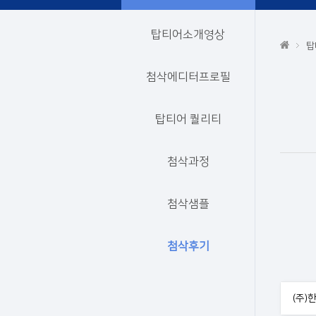
탑티어소개영상
탑
첨삭에디터프로필
탑티어 퀄리티
첨삭과정
첨삭샘플
첨삭후기