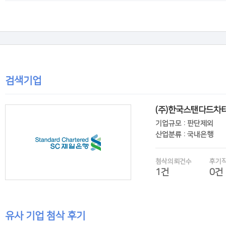
후기보기
검색기업
(주)한국스탠다드차
기업규모 : 판단제외
산업분류 : 국내은행
첨삭의뢰건수
후기
1건
0건
유사 기업 첨삭 후기