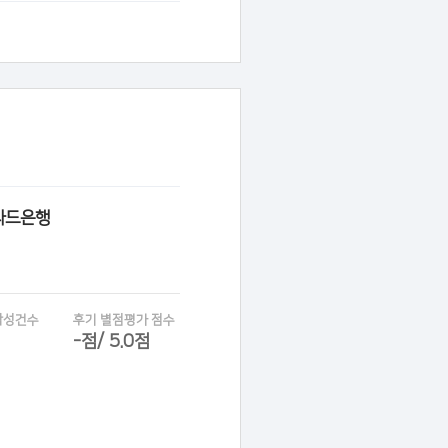
타드은행
작성건수
후기 별점평가 점수
-점/ 5.0점