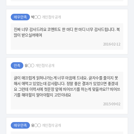
매우만족
박○○
개인첨삭 공개
진짜 너무 감사드려요 코멘트도 한 마디 한 마디 너무 감사드립니다. 복
많이 받으실꺼에여
2016-02-12
만족
유○○
개인첨삭 공개
글이 매끄럽게 읽혀나가는게 너무 마음에 드네요. 글자수를 줄이지 못
해서 애먹고 있었는데 감사합니다. 정말 좋은 결과가 있었으면 좋겠네
요 그런데 이력서에 첫문장 앞에 띄어쓰기를 하는게 맞을까요?? 띄어쓰
기를 해야할지 말아야할지 고민이네요
2015-09-02
매우만족
유○○
개인첨삭 공개