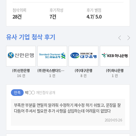
첨삭의뢰
후기작성
후기 별점
28건
7건
4.7/ 5.0
유사 기업 첨삭 후기
(주)신한은행
(주)한국스탠다드차타드은행
(주)대구은행
(주)하나은행
16 건
1 건
8 건
1 건
후기보기
후기보기
후기보기
후기보기
만족
박○○
개인첨삭 공개
부족한 부분을 면밀히 알려줘 수정하기 재수정 하기 쉬웠고, 문장을 잘
다듬어 주셔서 필요한 추가 사항을 삽입하는데 어려움이 없었다
2020-05-26