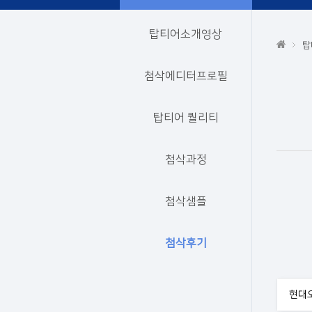
탑티어소개영상
탑
첨삭에디터프로필
탑티어 퀄리티
첨삭과정
첨삭샘플
첨삭후기