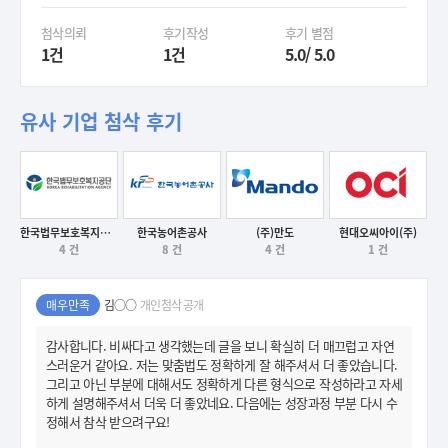
첨삭의뢰
후기작성
후기 별점
1건
1건
5.0/ 5.0
유사 기업 첨삭 후기
한국법무보호복지공단
한국농어촌공사
(주)만도
현대오씨아이(주)
4 건
8 건
4 건
1 건
후기보기
후기보기
후기보기
후기보기
매우만족
김○○
개인첨삭 공개
감사합니다. 비싸다고 생각했는데 글을 보니 확실히 더 매끄럽고 자연
스러운거 같아요. 저는 맞춤법도 정확하게 잘 해주셔서 더 좋았습니다.
그리고 아닌 부분에 대해서도 정확하게 다른 형식으로 작성하라고 자세
하게 설명해주셔서 더욱 더 좋았네요. 다음에는 성장과정 부분 다시 수
정해서 참삭 받으려구요!