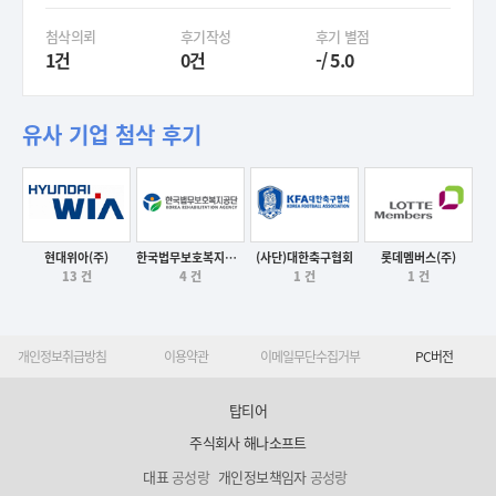
첨삭의뢰
후기작성
후기 별점
1건
0건
-/ 5.0
유사 기업 첨삭 후기
현대위아(주)
한국법무보호복지공단
(사단)대한축구협회
롯데멤버스(주)
13 건
4 건
1 건
1 건
후기보기
후기보기
후기보기
후기보기
개인정보취급방침
이용약관
이메일무단수집거부
PC버전
탑티어
주식회사 해나소프트
대표
공성랑
개인정보책임자
공성랑