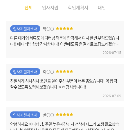
전체
입사지원
학업계획서
대입
입사지원자소서
박○○
다른 대기업 서류도 에디터님 덕분에 합격해서 다시 한번 부탁드렸습니
다!! 에디터님 항상 감사합니다! 이번에도 좋은 결과로 보답드리겠습니
다!!
2026-07-15
입사지원자소서
이○○
친절하게 하나하나 코멘트 달아주신 부분이 너무 좋았습니다! 꼭 합격
할수있도록 노력해보겠습니다 ㅎㅎ 감사합니다!!
2026-07-09
입사지원자소서
한○○
안녕하세요 에디터님, 주말 늦은시간까지 첨삭하시느라 고생 많으셨습
니다. 첨삭해주신 내용들은 모두 제 의도에 맞게 고쳐졌습니다. 매우 만