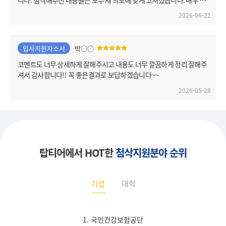
족스럽네요 탑티어는 처음 취준했던 2018년에 마지막으로 이용했고,
2026-06-21
이번 이직때 큰맘먹고 첨삭 요청드렸어요 이번 이직, 좋은 결과 낼 수 있
도록 6월, 7월 혼신의 힘을 다해보겠습니다~ 감사합니다 한요셉 드림
입사지원자소서
박○○
코멘트도 너무 상세하게 잘해주시고 내용도 너무 깔끔하게 정리 잘해주
셔서 감사합니다!! 꼭 좋은결과로 보답하겠습니다~~
2026-05-28
탑티어에서 HOT한
첨삭지원분야 순위
기업
대학
1. 국민건강보험공단