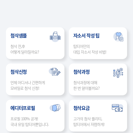
첨삭샘플
자소서 작성 팁
첨삭 전,후
탑티어만의
어떻게 달라질까요?
대입 자소서 작성 비법!
첨삭신청
첨삭과정
언제 어디서나 간편하게
첨삭과정에 대해
모바일로 첨삭 신청!
한 번 알아볼까요?
에디터프로필
첨삭요금
프로필 100% 공개!
고가의 첨삭 퀄리티,
국내 유일 탑티어뿐입니다.
탑티어에서 저렴하게!